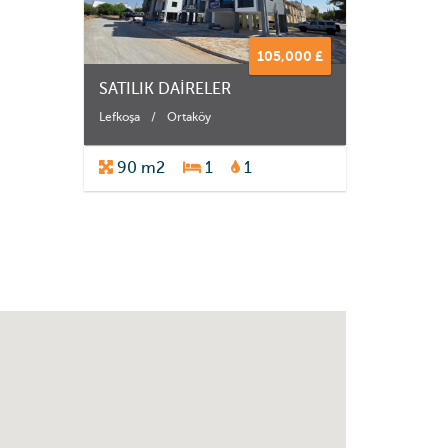
105,000 £
SATILIK DAİRELER
Lefkoşa
/
Ortaköy
90 m2
1
1