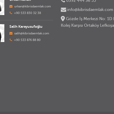
0392 444 36 55
urkan@kibrisdaemlak.com
info@kibrisdaemlak.com
+90 533 830 32 38
Gözde İş Merkezi No: 1D 
Kolej Karşısı Ortaköy Lefkoşa
Salih Karayusufoğlu
salih@kibrisdaemlak.com
+90 533 876 88 80