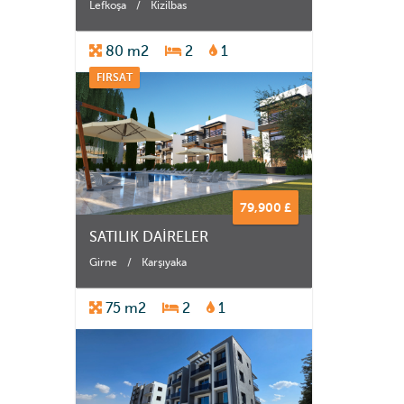
Lefkoşa
/
Kizilbas
80 m2
2
1
FIRSAT
79,900 £
SATILIK DAİRELER
Girne
/
Karşıyaka
75 m2
2
1