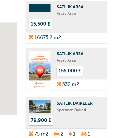
SATILIK ARSA
Arsa / Arazi
15,500 £
16675.2 m2
SATILIK ARSA
Arsa / Arazi
155,000 £
532 m2
SATILIK DAİRELER
Apartman Dairesi
79,900 £
75 m2
2
1
1