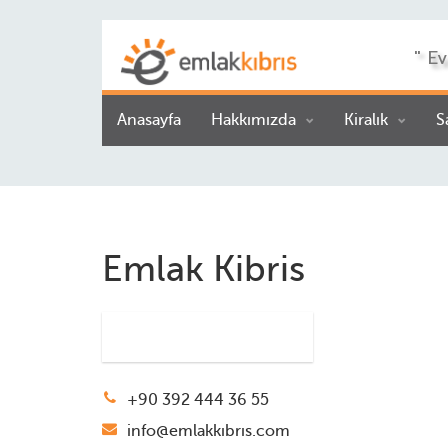
" Ev
Anasayfa
Hakkımızda
Kiralık
S
Emlak Kibris
+90 392 444 36 55
info@emlakkıbrıs.com