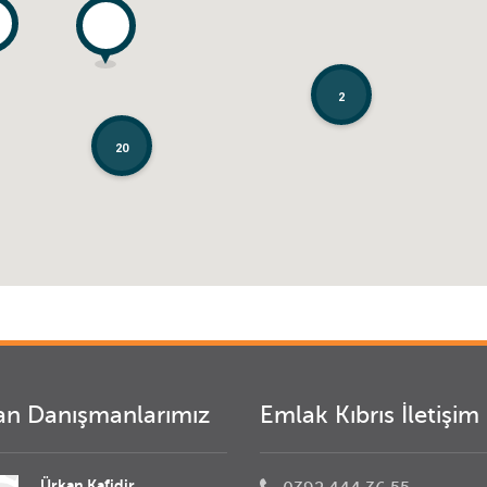
2
2
20
20
n Danışmanlarımız
Emlak Kıbrıs İletişim
Ürkan Kafidir