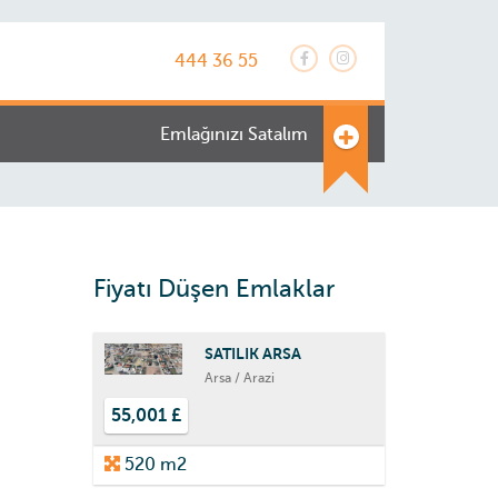
444 36 55
Emlağınızı Satalım
Fiyatı Düşen Emlaklar
SATILIK ARSA
Arsa / Arazi
55,001 £
520 m2