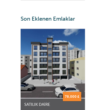
Son Eklenen Emlaklar
78,000 £
SATILIK DAİRE