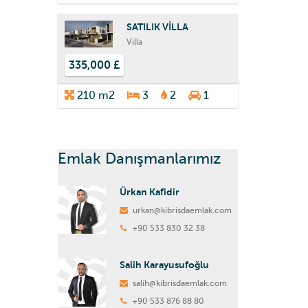
SATILIK VİLLA
Villa
335,000 £
210 m2
3
2
1
Emlak Danışmanlarımız
Ürkan Kafidir
urkan@kibrisdaemlak.com
+90 533 830 32 38
Salih Karayusufoğlu
salih@kibrisdaemlak.com
+90 533 876 88 80