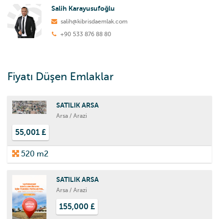
Salih Karayusufoğlu
salih@kibrisdaemlak.com
+90 533 876 88 80
Fiyatı Düşen Emlaklar
SATILIK ARSA
Arsa / Arazi
55,001 £
520 m2
SATILIK ARSA
Arsa / Arazi
155,000 £