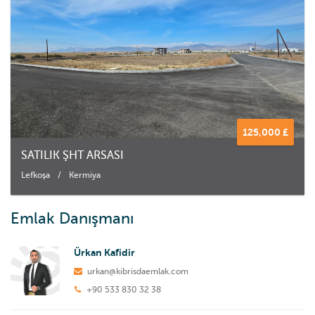
125,000 £
SATILIK ŞHT ARSASI
Lefkoşa
/
Kermiya
Emlak Danışmanı
Ürkan Kafidir
urkan@kibrisdaemlak.com
+90 533 830 32 38