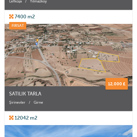
Lefkoşa
/
Yılmazköy
7400 m2
FIRSAT
12,000 £
SATILIK TARLA
Şirinevler
/
Girne
12042 m2