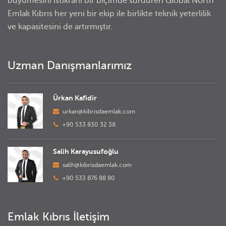
büyümesini istikrarlı bir biçimde sürdüren Global North
Emlak Kıbrıs her yeni bir ekip ile birlikte teknik yeterlilik
ve kapasitesini de artırmıştır.
Uzman Danışmanlarımız
Ürkan Kafidir
urkan@kibrisdaemlak.com
+90 533 830 32 38
Salih Karayusufoğlu
salih@kibrisdaemlak.com
+90 533 876 88 80
Emlak Kıbrıs İletişim