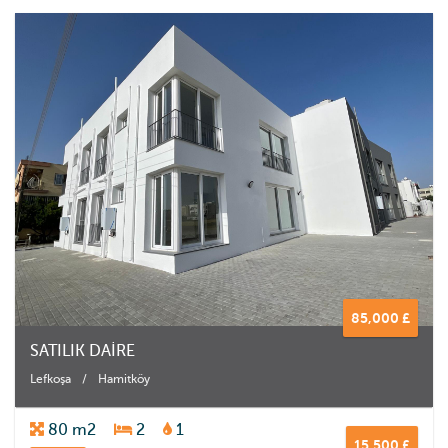
85,000 £
SATILIK DAİRE
Lefkoşa
/
Hamitköy
80 m2
2
1
15,500 £