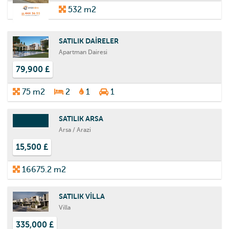
532 m2
SATILIK DAİRELER
Apartman Dairesi
79,900 £
75 m2
2
1
1
SATILIK ARSA
Arsa / Arazi
15,500 £
16675.2 m2
SATILIK VİLLA
Villa
335,000 £