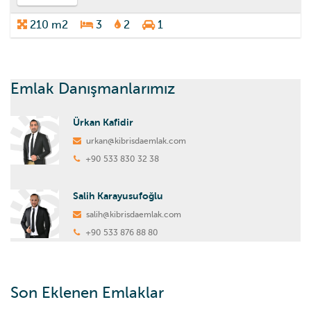
210 m2
3
2
1
Emlak Danışmanlarımız
Ürkan Kafidir
urkan@kibrisdaemlak.com
+90 533 830 32 38
Salih Karayusufoğlu
salih@kibrisdaemlak.com
+90 533 876 88 80
Son Eklenen Emlaklar