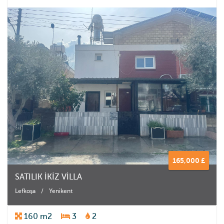
165,000 £
SATILIK İKİZ VİLLA
Lefkoşa
/
Yenikent
160 m2
3
2