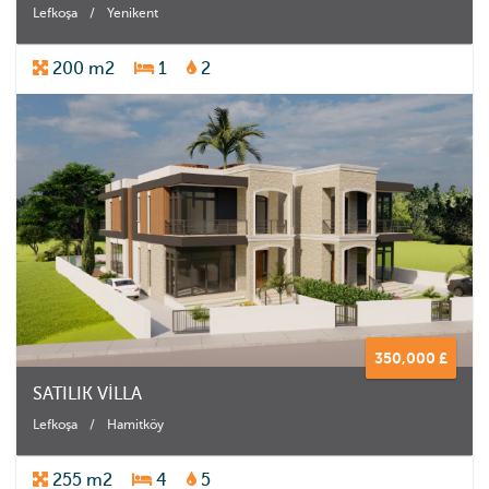
Lefkoşa
/
Yenikent
200 m2
1
2
350,000 £
SATILIK VİLLA
Lefkoşa
/
Hamitköy
255 m2
4
5