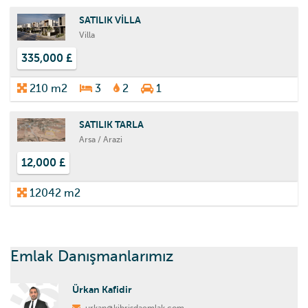
SATILIK VİLLA
Villa
335,000 £
210 m2
3
2
1
SATILIK TARLA
Arsa / Arazi
12,000 £
12042 m2
Emlak Danışmanlarımız
Ürkan Kafidir
urkan@kibrisdaemlak.com