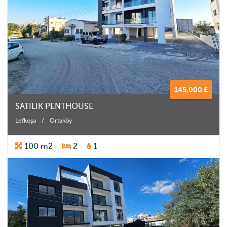
145,000 £
SATILIK PENTHOUSE
Lefkoşa
/
Ortaköy
100 m2
2
1