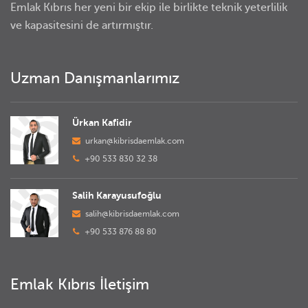
Emlak Kıbrıs her yeni bir ekip ile birlikte teknik yeterlilik
ve kapasitesini de artırmıştır.
Uzman Danışmanlarımız
Ürkan Kafidir
urkan@kibrisdaemlak.com
+90 533 830 32 38
Salih Karayusufoğlu
salih@kibrisdaemlak.com
+90 533 876 88 80
Emlak Kıbrıs İletişim