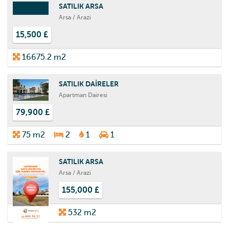
SATILIK ARSA
Arsa / Arazi
15,500 £
16675.2 m2
SATILIK DAİRELER
Apartman Dairesi
79,900 £
75 m2
2
1
1
SATILIK ARSA
Arsa / Arazi
155,000 £
532 m2