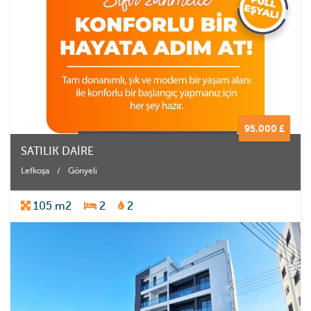
95,000 £
SATILIK DAİRE
Lefkoşa
/
Gönyeli
105 m2
2
2