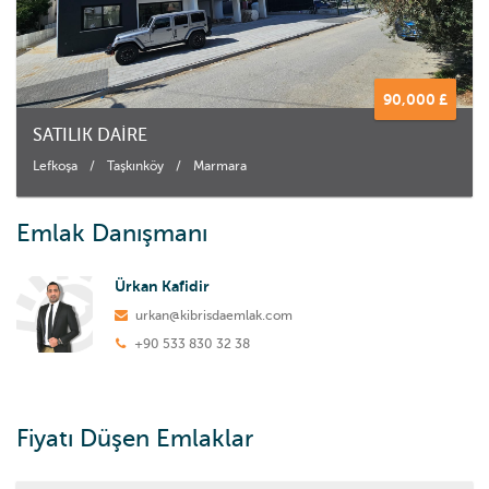
90,000 £
SATILIK DAİRE
Lefkoşa
/
Taşkınköy
/
Marmara
Emlak Danışmanı
Ürkan Kafidir
urkan@kibrisdaemlak.com
+90 533 830 32 38
Fiyatı Düşen Emlaklar