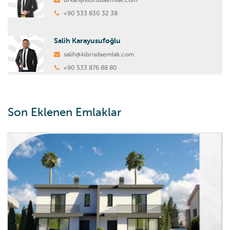
+90 533 830 32 38
Salih Karayusufoğlu
salih@kibrisdaemlak.com
+90 533 876 88 80
Son Eklenen Emlaklar