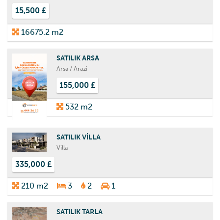
15,500 £
16675.2 m2
SATILIK ARSA
Arsa / Arazi
155,000 £
532 m2
SATILIK VİLLA
Villa
335,000 £
210 m2
3
2
1
SATILIK TARLA