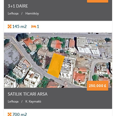
3+1 DAİRE
Lefkoşa
/
Hamitköy
145 m2
1
250,000 £
SATILIK TİCARİ ARSA
Lefkoşa
/
K. Kaymaklı
700 m2