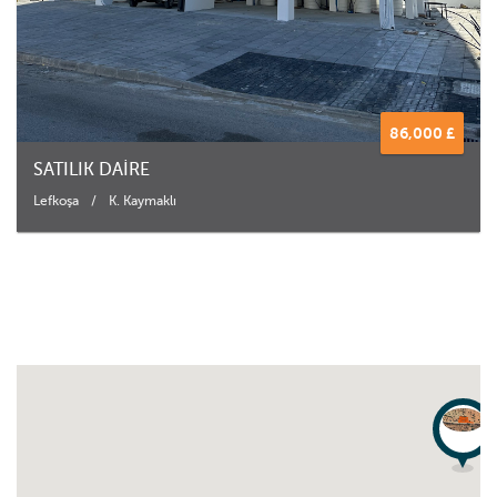
86,000 £
SATILIK DAİRE
Lefkoşa
/
K. Kaymaklı