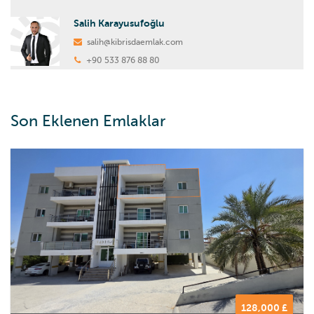
Salih Karayusufoğlu
salih@kibrisdaemlak.com
+90 533 876 88 80
Son Eklenen Emlaklar
128,000 £