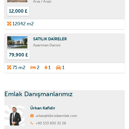
Arsa / Arazi
12,000 £
12042 m2
SATILIK DAİRELER
Apartman Dairesi
79,900 £
75 m2
2
1
1
Emlak Danışmanlarımız
Ürkan Kafidir
urkan@kibrisdaemlak.com
+90 533 830 32 38