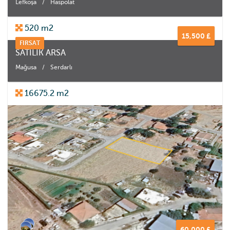
Lefkoşa
/
Haspolat
520 m2
15,500 £
FIRSAT
SATILIK ARSA
Mağusa
/
Serdarlı
16675.2 m2
60,000 £