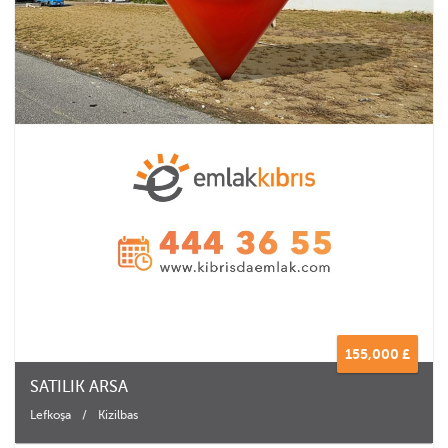
155,000 £
SATILIK ARSA
Lefkoşa
/
Kizilbas