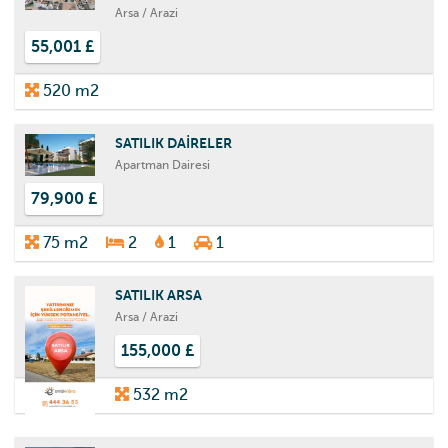
Arsa / Arazi
55,001 £
520 m2
SATILIK DAİRELER
Apartman Dairesi
79,900 £
75 m2
2
1
1
SATILIK ARSA
Arsa / Arazi
155,000 £
532 m2