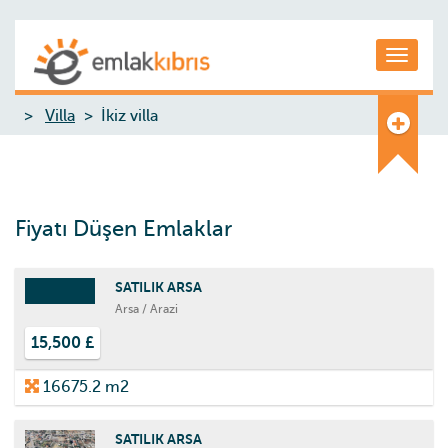
Toggle
Villa
İkiz villa
Fiyatı Düşen Emlaklar
SATILIK ARSA
Arsa / Arazi
15,500 £
16675.2 m2
SATILIK ARSA