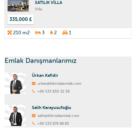
SATILIK VİLLA
Villa
335,000 £
210 m2
3
2
1
Emlak Danışmanlarımız
Ürkan Kafidir
urkan@kibrisdaemlak.com
+90 533 830 32 38
Salih Karayusufoğlu
salih@kibrisdaemlak.com
+90 533 876 88 80