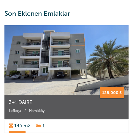
Son Eklenen Emlaklar
128,000 £
3+1 DAİRE
Lefkoşa
/
Hamitköy
145 m2
1