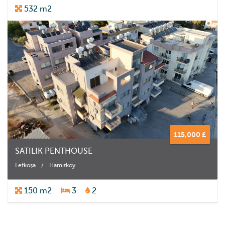
532 m2
115,000 £
SATILIK PENTHOUSE
Lefkoşa
/
Hamitköy
150 m2
3
2