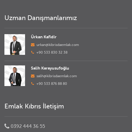
Uzman Danışmanlarımız
Ürkan Kafidir
urkan@kibrisdaemlak.com
+90 533 830 32 38
Salih Karayusufoğlu
salih@kibrisdaemlak.com
+90 533 876 88 80
Emlak Kıbrıs İletişim
0392 444 36 55