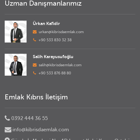
Uzman Danışmanlarımız
Ürkan Kafidir
urkan@kibrisdaemlak.com
+90 533 830 32 38
Salih Karayusufoğlu
salih@kibrisdaemlak.com
+90 533 876 88 80
Emlak Kıbrıs İletişim
0392 444 36 55
info@kibrisdaemlak.com