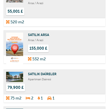
Arsa / Arazi
55,001 £
520 m2
SATILIK ARSA
Arsa / Arazi
155,000 £
532 m2
SATILIK DAİRELER
Apartman Dairesi
79,900 £
75 m2
2
1
1