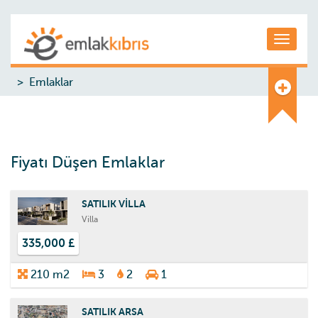
Toggle
Emlaklar
Fiyatı Düşen Emlaklar
SATILIK VİLLA
Villa
335,000 £
210 m2
3
2
1
SATILIK ARSA