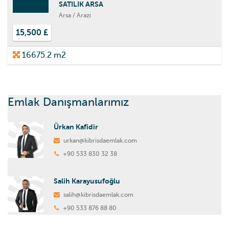
SATILIK ARSA
Arsa / Arazi
15,500 £
16675.2 m2
Emlak Danışmanlarımız
Ürkan Kafidir
urkan@kibrisdaemlak.com
+90 533 830 32 38
Salih Karayusufoğlu
salih@kibrisdaemlak.com
+90 533 876 88 80