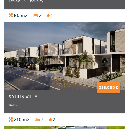
Lefkoşa
/
Hamitköy
80 m2
2
1
335,000 £
SATILIK VİLLA
Batıkent
210 m2
3
2