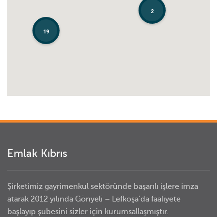
2
2
19
19
Emlak Kıbrıs
Şirketimiz gayrimenkul sektöründe başarılı işlere imza
atarak 2012 yılında Gönyeli – Lefkoşa’da faaliyete
başlayıp şubesini sizler için kurumsallaşmıştır.