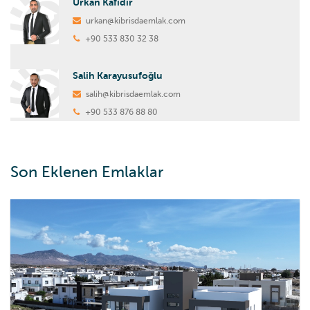
Ürkan Kafidir
urkan@kibrisdaemlak.com
+90 533 830 32 38
Salih Karayusufoğlu
salih@kibrisdaemlak.com
+90 533 876 88 80
Son Eklenen Emlaklar