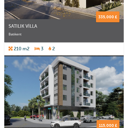
335,000 £
SATILIK VİLLA
Batıkent
210 m2
3
2
115,000 £