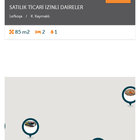
SATILIK TİCARİ İZİNLİ DAİRELER
Lefkoşa
/
K. Kaymaklı
85 m2
2
1