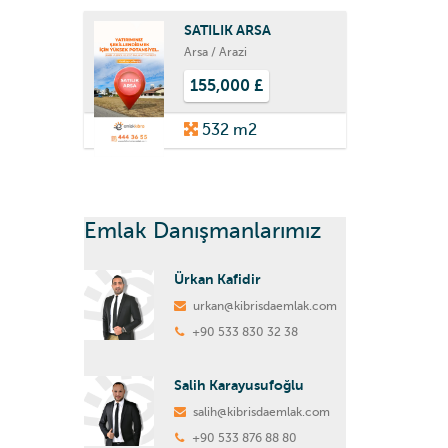
SATILIK ARSA
Arsa / Arazi
155,000 £
532 m2
Emlak Danışmanlarımız
Ürkan Kafidir
urkan@kibrisdaemlak.com
+90 533 830 32 38
Salih Karayusufoğlu
salih@kibrisdaemlak.com
+90 533 876 88 80