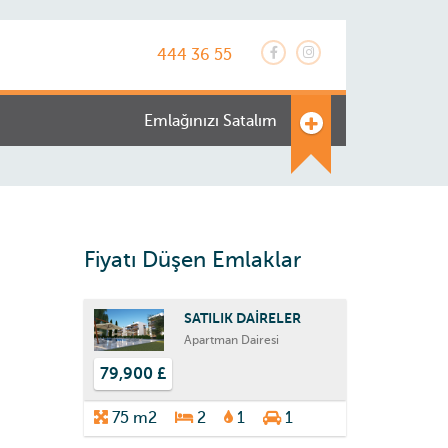
444 36 55
Emlağınızı Satalım
Fiyatı Düşen Emlaklar
SATILIK DAİRELER
Apartman Dairesi
79,900 £
75 m2
2
1
1