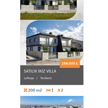
289,000 £
SATILIK İKİZ VİLLA
Lefkoşa
/
Yenikent
200 m2
1
2