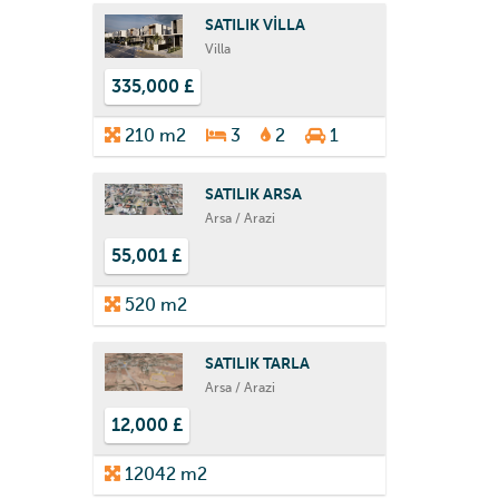
SATILIK VİLLA
Villa
335,000 £
210 m2
3
2
1
SATILIK ARSA
Arsa / Arazi
55,001 £
520 m2
SATILIK TARLA
Arsa / Arazi
12,000 £
12042 m2