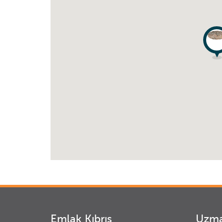
Emlak Kıbrıs
Uzma