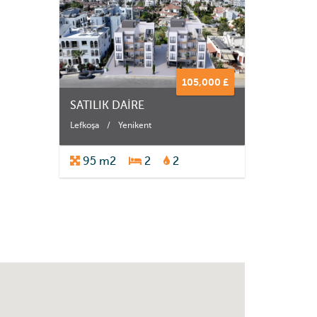
105,000 £
SATILIK DAİRE
Lefkoşa
/
Yenikent
95 m2
2
2