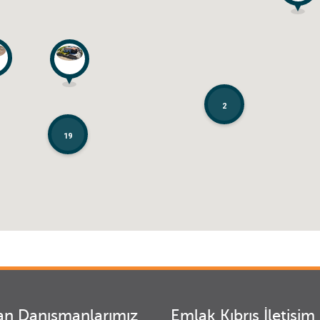
2
2
19
19
n Danışmanlarımız
Emlak Kıbrıs İletişim