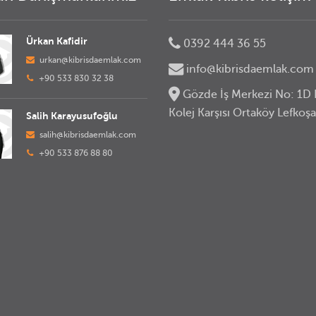
Ürkan Kafidir
0392 444 36 55
urkan@kibrisdaemlak.com
info@kibrisdaemlak.com
+90 533 830 32 38
Gözde İş Merkezi No: 1D 
Kolej Karşısı Ortaköy Lefkoşa
Salih Karayusufoğlu
salih@kibrisdaemlak.com
+90 533 876 88 80