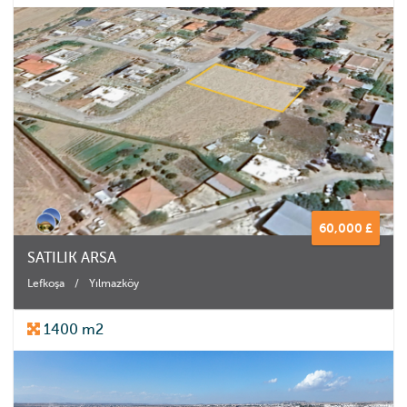
60,000 £
SATILIK ARSA
Lefkoşa
/
Yılmazköy
1400 m2