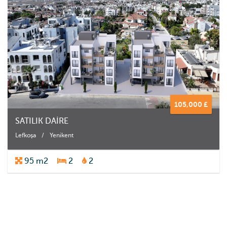
105,000 £
SATILIK DAİRE
Lefkoşa
/
Yenikent
95 m2
2
2