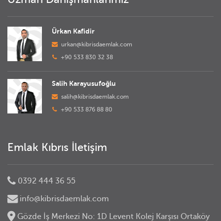
Ürkan Kafidir
urkan@kibrisdaemlak.com
+90 533 830 32 38
Salih Karayusufoğlu
salih@kibrisdaemlak.com
+90 533 876 88 80
Emlak Kıbrıs İletişim
0392 444 36 55
info@kibrisdaemlak.com
Gözde İş Merkezi No: 1D Levent Kolej Karşısı Ortaköy