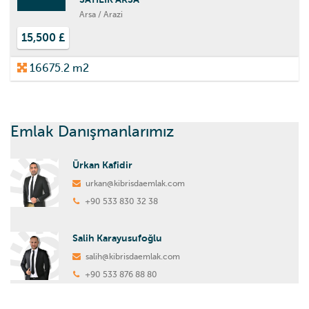
Arsa / Arazi
15,500 £
16675.2 m2
Emlak Danışmanlarımız
Ürkan Kafidir
urkan@kibrisdaemlak.com
+90 533 830 32 38
Salih Karayusufoğlu
salih@kibrisdaemlak.com
+90 533 876 88 80