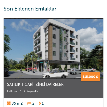
Son Eklenen Emlaklar
115,000 £
SATILIK TİCARİ İZİNLİ DAİRELER
Lefkoşa
/
K. Kaymaklı
85 m2
2
1