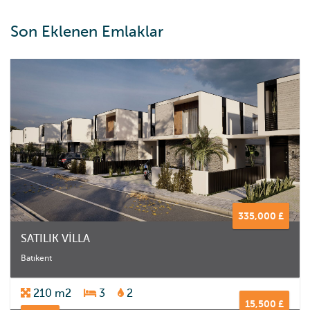
Son Eklenen Emlaklar
335,000 £
SATILIK VİLLA
Batıkent
210 m2
3
2
15,500 £