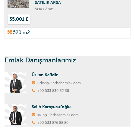
SATILIK ARSA
Arsa / Arazi
55,001 £
520 m2
Emlak Danışmanlarımız
Ürkan Kafidir
urkan@kibrisdaemlak.com
+90 533 830 32 38
Salih Karayusufoğlu
salih@kibrisdaemlak.com
+90 533 876 88 80