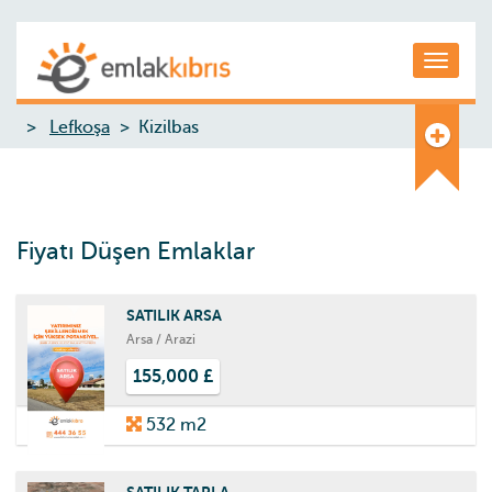
Toggle
Lefkoşa
Kizilbas
Fiyatı Düşen Emlaklar
SATILIK ARSA
Arsa / Arazi
155,000 £
532 m2
SATILIK TARLA