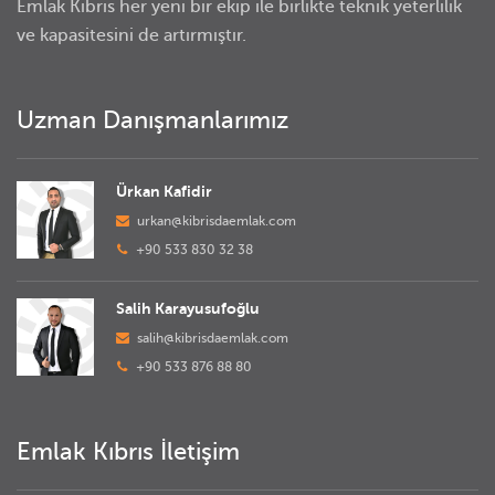
Emlak Kıbrıs her yeni bir ekip ile birlikte teknik yeterlilik
ve kapasitesini de artırmıştır.
Uzman Danışmanlarımız
Ürkan Kafidir
urkan@kibrisdaemlak.com
+90 533 830 32 38
Salih Karayusufoğlu
salih@kibrisdaemlak.com
+90 533 876 88 80
Emlak Kıbrıs İletişim