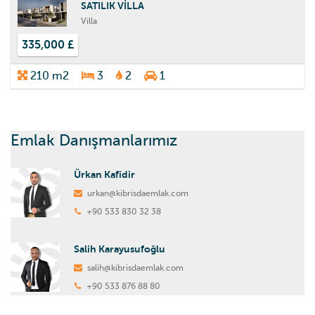
SATILIK VİLLA
Villa
335,000 £
210 m2
3
2
1
Emlak Danışmanlarımız
Ürkan Kafidir
urkan@kibrisdaemlak.com
+90 533 830 32 38
Salih Karayusufoğlu
salih@kibrisdaemlak.com
+90 533 876 88 80