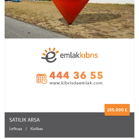
155,000 £
SATILIK ARSA
Lefkoşa
/
Kizilbas