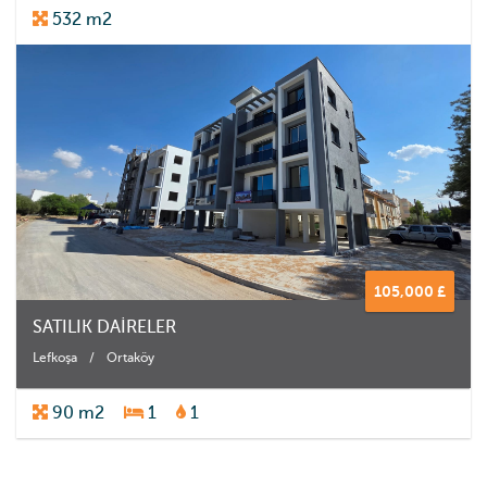
532 m2
105,000 £
SATILIK DAİRELER
Lefkoşa
/
Ortaköy
90 m2
1
1