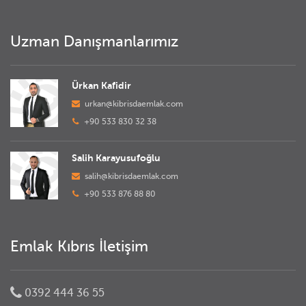
Uzman Danışmanlarımız
Ürkan Kafidir
urkan@kibrisdaemlak.com
+90 533 830 32 38
Salih Karayusufoğlu
salih@kibrisdaemlak.com
+90 533 876 88 80
Emlak Kıbrıs İletişim
0392 444 36 55