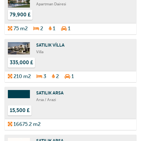
Apartman Dairesi
79,900 £
75 m2
2
1
1
SATILIK VİLLA
Villa
335,000 £
210 m2
3
2
1
SATILIK ARSA
Arsa / Arazi
15,500 £
16675.2 m2
SATILIK ARSA