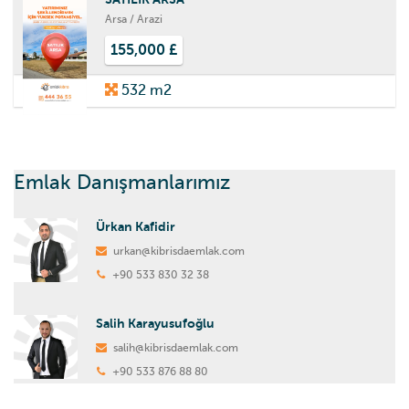
Arsa / Arazi
155,000 £
532 m2
Emlak Danışmanlarımız
Ürkan Kafidir
urkan@kibrisdaemlak.com
+90 533 830 32 38
Salih Karayusufoğlu
salih@kibrisdaemlak.com
+90 533 876 88 80