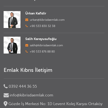
Ürkan Kafidir
urkan@kibrisdaemlak.com
+90 533 830 32 38
Salih Karayusufoğlu
salih@kibrisdaemlak.com
+90 533 876 88 80
Emlak Kıbrıs İletişim
0392 444 36 55
info@kibrisdaemlak.com
Gözde İş Merkezi No: 1D Levent Kolej Karşısı Ortaköy