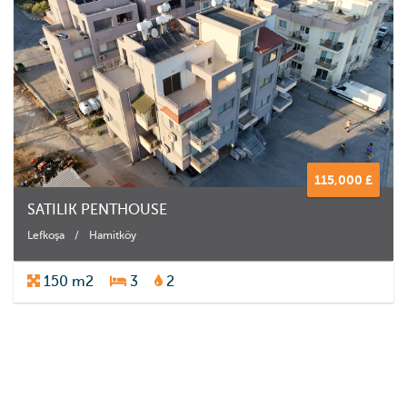
115,000 £
SATILIK PENTHOUSE
Lefkoşa
/
Hamitköy
150 m2
3
2