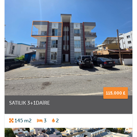
115,000 £
SATILIK 3+1DAİRE
145 m2
3
2