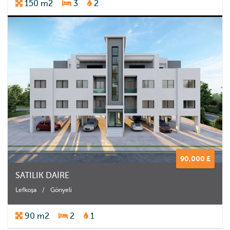
150 m2
3
2
90,000 £
SATILIK DAİRE
Lefkoşa
/
Gönyeli
90 m2
2
1