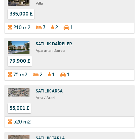
Villa
335,000 £
210 m2
3
2
1
SATILIK DAİRELER
Apartman Dairesi
79,900 £
75 m2
2
1
1
SATILIK ARSA
Arsa / Arazi
55,001 £
520 m2
SATILIK TARLA