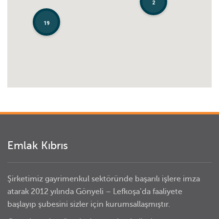
2
19
19
Emlak Kıbrıs
Şirketimiz gayrimenkul sektöründe başarılı işlere imza
atarak 2012 yılında Gönyeli – Lefkoşa’da faaliyete
başlayıp şubesini sizler için kurumsallaşmıştır.