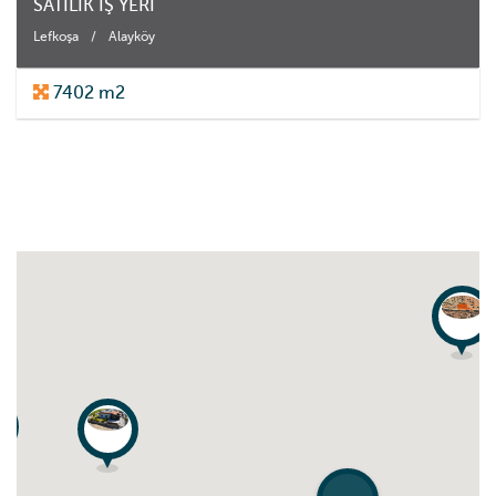
SATILIK İŞ YERİ
Lefkoşa
/
Alayköy
7402 m2
2