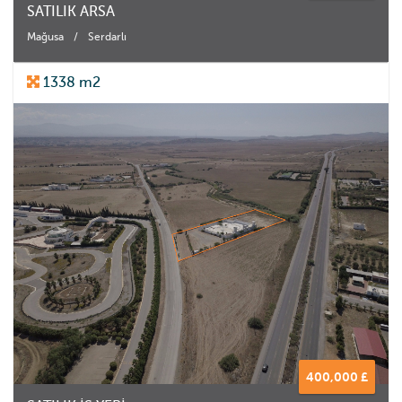
SATILIK ARSA
Mağusa
/
Serdarlı
1338 m2
400,000 £