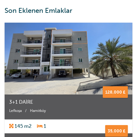
Son Eklenen Emlaklar
128,000 £
3+1 DAİRE
Lefkoşa
/
Hamitköy
145 m2
1
35,000 £