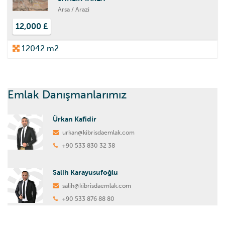
Arsa / Arazi
12,000 £
12042 m2
Emlak Danışmanlarımız
Ürkan Kafidir
urkan@kibrisdaemlak.com
+90 533 830 32 38
Salih Karayusufoğlu
salih@kibrisdaemlak.com
+90 533 876 88 80