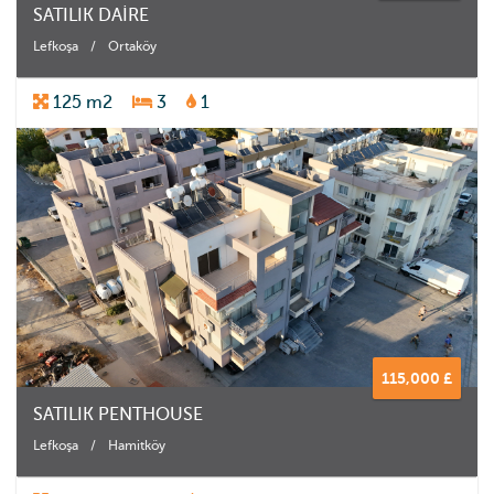
SATILIK DAİRE
Lefkoşa
/
Ortaköy
125 m2
3
1
115,000 £
SATILIK PENTHOUSE
Lefkoşa
/
Hamitköy