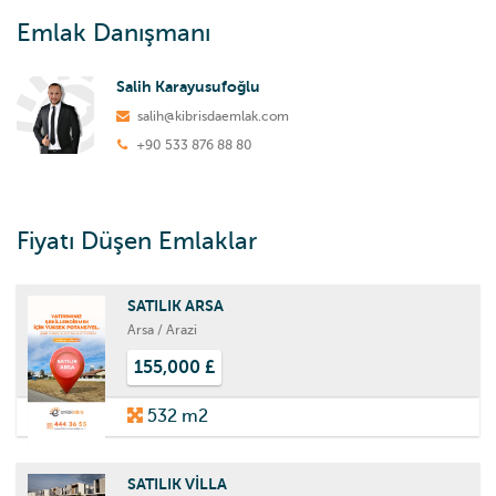
Emlak Danışmanı
Salih Karayusufoğlu
salih@kibrisdaemlak.com
+90 533 876 88 80
Fiyatı Düşen Emlaklar
SATILIK ARSA
Arsa / Arazi
155,000 £
532 m2
SATILIK VİLLA