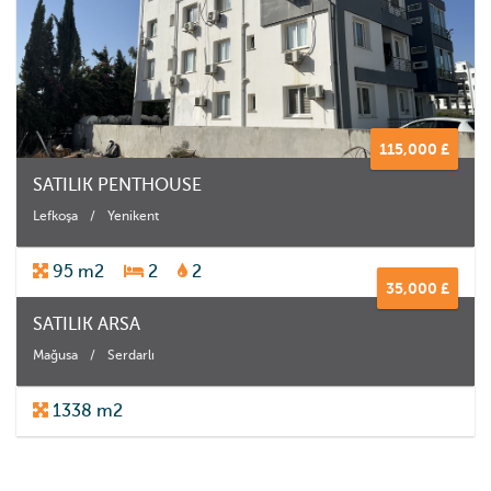
115,000 £
SATILIK PENTHOUSE
Lefkoşa
/
Yenikent
95 m2
2
2
35,000 £
SATILIK ARSA
Mağusa
/
Serdarlı
1338 m2