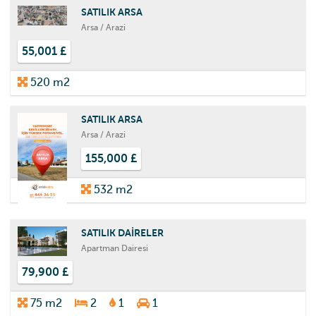
SATILIK ARSA
Arsa / Arazi
55,001 £
520 m2
SATILIK ARSA
Arsa / Arazi
155,000 £
532 m2
SATILIK DAİRELER
Apartman Dairesi
79,900 £
75 m2
2
1
1