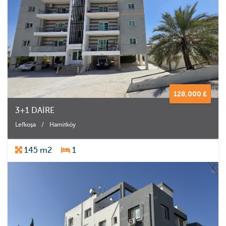
128,000 £
3+1 DAİRE
Lefkoşa
/
Hamitköy
145 m2
1