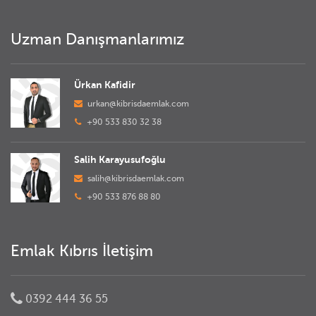
Uzman Danışmanlarımız
Ürkan Kafidir
urkan@kibrisdaemlak.com
+90 533 830 32 38
Salih Karayusufoğlu
salih@kibrisdaemlak.com
+90 533 876 88 80
Emlak Kıbrıs İletişim
0392 444 36 55