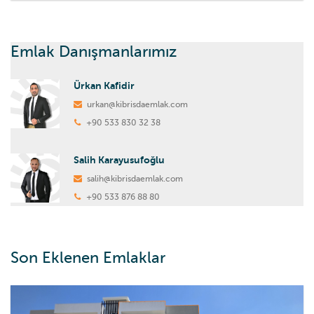
Emlak Danışmanlarımız
Ürkan Kafidir
urkan@kibrisdaemlak.com
+90 533 830 32 38
Salih Karayusufoğlu
salih@kibrisdaemlak.com
+90 533 876 88 80
Son Eklenen Emlaklar