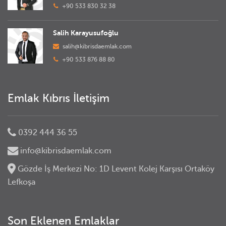
+90 533 830 32 38
Salih Karayusufoğlu
salih@kibrisdaemlak.com
+90 533 876 88 80
Emlak Kıbrıs İletişim
0392 444 36 55
info@kibrisdaemlak.com
Gözde İş Merkezi No: 1D Levent Kolej Karşısı Ortaköy
Lefkoşa
Son Eklenen Emlaklar