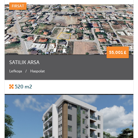
FIRSAT
55,001 £
SATILIK ARSA
Lefkoşa
/
Haspolat
520 m2