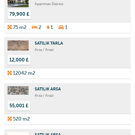
Apartman Dairesi
79,900 £
75 m2
2
1
1
SATILIK TARLA
Arsa / Arazi
12,000 £
12042 m2
SATILIK ARSA
Arsa / Arazi
55,001 £
520 m2
SATILIK ARSA