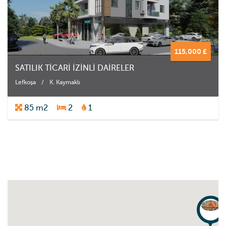
115,000 £
SATILIK TİCARİ İZİNLİ DAİRELER
Lefkoşa
/
K. Kaymaklı
85 m2
2
1