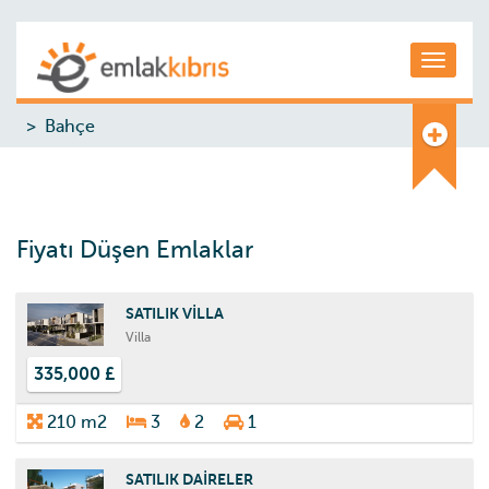
Toggle
Bahçe
Fiyatı Düşen Emlaklar
SATILIK VİLLA
Villa
335,000 £
210 m2
3
2
1
SATILIK DAİRELER