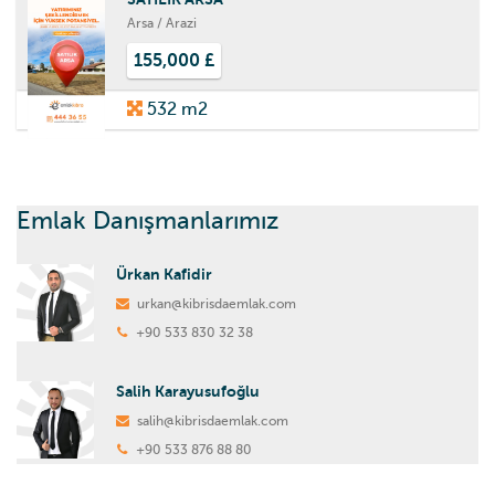
Arsa / Arazi
155,000 £
532 m2
Emlak Danışmanlarımız
Ürkan Kafidir
urkan@kibrisdaemlak.com
+90 533 830 32 38
Salih Karayusufoğlu
salih@kibrisdaemlak.com
+90 533 876 88 80