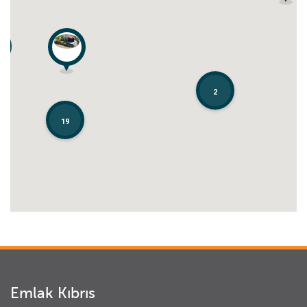
2
2
19
19
Emlak Kıbrıs