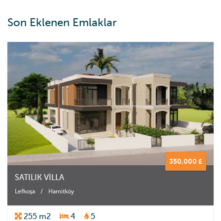
Son Eklenen Emlaklar
350,000 £
SATILIK VİLLA
Lefkoşa
/
Hamitköy
255 m2
4
5